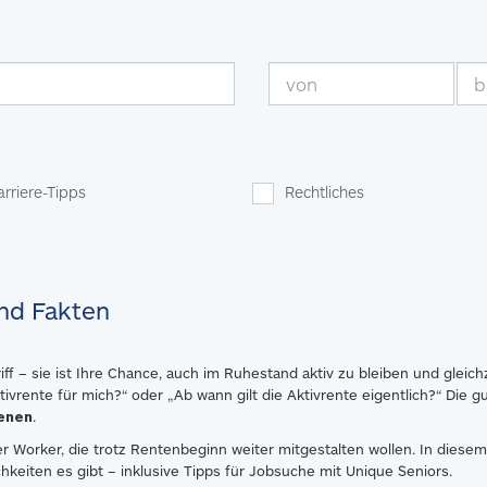
arriere-Tipps
Rechtliches
nd Fakten
griff – sie ist Ihre Chance, auch im Ruhestand aktiv zu bleiben und gleic
tivrente für mich?“ oder „Ab wann gilt die Aktivrente eigentlich?“ Die g
ienen
.
er Worker, die trotz Rentenbeginn weiter mitgestalten wollen. In diesem B
keiten es gibt – inklusive Tipps für
Jobsuche
mit Unique Seniors.