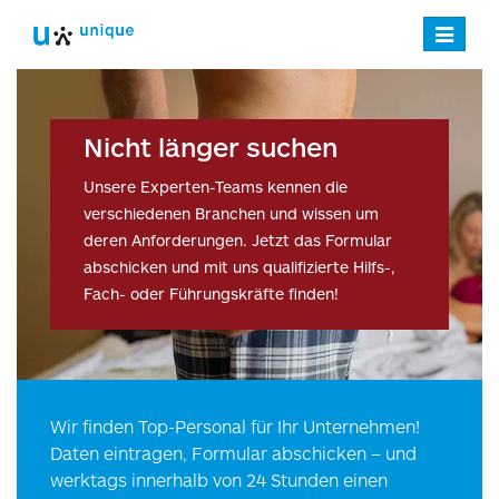
Navigatio
verstecke
Nicht länger suchen
Unsere Experten-Teams kennen die
verschiedenen Branchen und wissen um
deren Anforderungen. Jetzt das Formular
abschicken und mit uns qualifizierte Hilfs-,
Fach- oder Führungskräfte finden!
Wir finden Top-Personal für Ihr Unternehmen!
Daten eintragen, Formular abschicken – und
werktags innerhalb von 24 Stunden einen