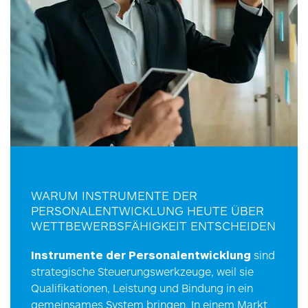
WARUM INSTRUMENTE DER
PERSONALENTWICKLUNG HEUTE ÜBER
WETTBEWERBSFÄHIGKEIT ENTSCHEIDEN
Instrumente der Personalentwicklung
sind
strategische Steuerungswerkzeuge, weil sie
Qualifikationen, Leistung und Bindung in ein
gemeinsames System bringen. In einem Markt