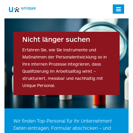
Navigatio
verstecke
Nicht länger suchen
Erfahren Sie, wie Sie Instrumente und
Maßnahmen der Personalentwicklung so in
Ihre internen Prozesse integrieren, dass
Qualifizierung im Arbeitsalltag wirkt –
strukturiert, messbar und nachhaltig mit
Unique Personal.
Wir finden Top-Personal für Ihr Unternehmen!
Daten eintragen, Formular abschicken – und