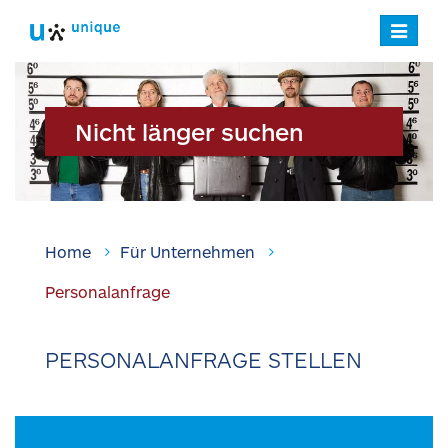
Navigatio
verstecke
Nicht länger suchen
PERSONALANFRAGEN
Home
Für Unternehmen
Personalanfrage
STANDORT FINDEN
KONTAKT AUFNEHMEN
PERSONALANFRAGE STELLEN