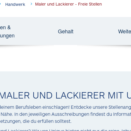
Maler und Lackierer - Freie Stellen
Handwerk
en &
Gehalt
Weite
rungen
 MALER UND LACKIERER MIT
deinem Berufsleben einschlagen! Entdecke unsere Stellenan
 Nähe. In den jeweiligen Ausschreibungen findest du Informa
tzungen, die du erfüllen solltest.
r und Lackierer? Wir von Unique bieten nicht nur die reine J